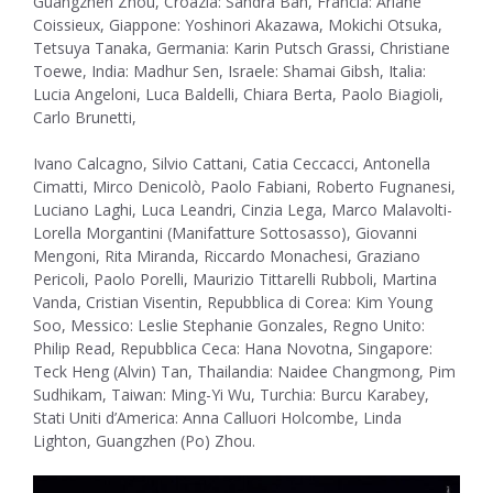
Guangzhen Zhou, Croazia: Sandra Ban, Francia: Ariane
Coissieux, Giappone: Yoshinori Akazawa, Mokichi Otsuka,
Tetsuya Tanaka, Germania: Karin Putsch Grassi, Christiane
Toewe, India: Madhur Sen, Israele: Shamai Gibsh, Italia:
Lucia Angeloni, Luca Baldelli, Chiara Berta, Paolo Biagioli,
Carlo Brunetti,
Ivano Calcagno, Silvio Cattani, Catia Ceccacci, Antonella
Cimatti, Mirco Denicolò, Paolo Fabiani, Roberto Fugnanesi,
Luciano Laghi, Luca Leandri, Cinzia Lega, Marco Malavolti-
Lorella Morgantini (Manifatture Sottosasso), Giovanni
Mengoni, Rita Miranda, Riccardo Monachesi, Graziano
Pericoli, Paolo Porelli, Maurizio Tittarelli Rubboli, Martina
Vanda, Cristian Visentin, Repubblica di Corea: Kim Young
Soo, Messico: Leslie Stephanie Gonzales, Regno Unito:
Philip Read, Repubblica Ceca: Hana Novotna, Singapore:
Teck Heng (Alvin) Tan, Thailandia: Naidee Changmong, Pim
Sudhikam, Taiwan: Ming-Yi Wu, Turchia: Burcu Karabey,
Stati Uniti d’America: Anna Calluori Holcombe, Linda
Lighton, Guangzhen (Po) Zhou.